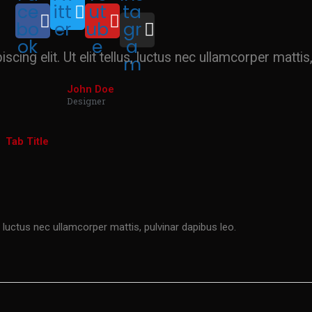
ce
itt
ut
ta
bo
er
ub
gr
ok
e
a
ing elit. Ut elit tellus, luctus nec ullamcorper mattis,
m
John Doe
Designer
Tab Title
, luctus nec ullamcorper mattis, pulvinar dapibus leo.