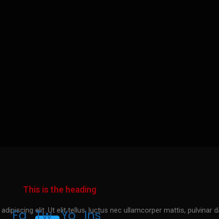
ização em São Paulo!
ento Projetos Especiais
This is the heading
piscing elit. Ut elit tellus, luctus nec ullamcorper mattis, pulvinar d
Fa
Tw
Yo
Ins